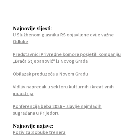
Najnovije vijesti:
U Službenom glasniku RS objavljene dvije važne
Odluke
Predstavnici Privredne komore posjetili kompaniju
„Braća Stjepanović“ iz Novog Grada
Obilazak preduzeća u Novom Gradu
Vidljiv napredak u sektoru kulturnih i kreativnih
industrija
Konferencija beba 2026 – slavlje najmlađih
sugrađana u Prijedoru
Najnovije najave:
Poziv za 3 obuke trenera