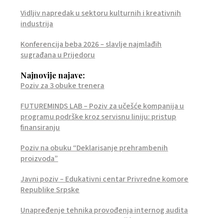
Vidljiv napredak u sektoru kulturnih i kreativnih
industrija
Konferencija beba 2026 – slavlje najmlađih
sugrađana u Prijedoru
Najnovije najave:
Poziv za 3 obuke trenera
FUTUREMINDS LAB – Poziv za učešće kompanija u
programu podrške kroz servisnu liniju: pristup
finansiranju
Poziv na obuku “Deklarisanje prehrambenih
proizvoda”
Javni poziv – Edukativni centar Privredne komore
Republike Srpske
Unapređenje tehnika provođenja internog audita