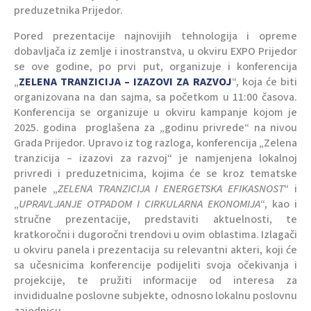
preduzetnika Prijedor.
Pored prezentacije najnovijih tehnologija i opreme
dobavljača iz zemlje i inostranstva, u okviru EXPO Prijedor
se ove godine, po prvi put, organizuje i konferencija
„
ZELENA TRANZICIJA – IZAZOVI ZA RAZVOJ
“, koja će biti
organizovana na dan sajma, sa početkom u 11:00 časova.
Konferencija se organizuje u okviru kampanje kojom je
2025. godina proglašena za „godinu privrede“ na nivou
Grada Prijedor. Upravo iz tog razloga, konferencija „Zelena
tranzicija – izazovi za razvoj“ je namjenjena lokalnoj
privredi i preduzetnicima, kojima će se kroz tematske
panele „
ZELENA TRANZICIJA I ENERGETSKA EFIKASNOST
“ i
„
UPRAVLJANJE OTPADOM I CIRKULARNA EKONOMIJA
“, kao i
stručne prezentacije, predstaviti aktuelnosti, te
kratkoročni i dugoročni trendovi u ovim oblastima. Izlagači
u okviru panela i prezentacija su relevantni akteri, koji će
sa učesnicima konferencije podijeliti svoja očekivanja i
projekcije, te pružiti informacije od interesa za
invididualne poslovne subjekte, odnosno lokalnu poslovnu