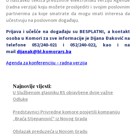
U nastavku teksta preuzmite elektronsku verziju Agende
(radna verzija) koju možete proslijediti i svojim poslovnim
partnerima za koje smatrate da mogu imati interesa da
učestvuju na poslovnom događaju.
Prijava i učešće na događaju su BESPLATNI, a kontakt
osoba u Komori za sve informacije je Dijana Đaković na
telefone 052/240-021 i 052/240-022, kao i na
mail
dijanak@bl.komorars.bа
Agenda za konferenciju – radna verzija
Najnovije vijesti:
U Službenom glasniku RS objavljene dvije važne
Odluke
Predstavnici Privredne komore posjetili kompaniju
„Braća Stjepanović“ iz Novog Grada
Obilazak preduzeća u Novom Gradu