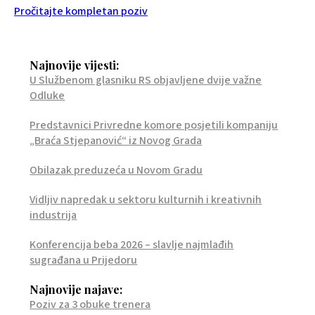
Pročitajte kompletan poziv
Najnovije vijesti:
U Službenom glasniku RS objavljene dvije važne
Odluke
Predstavnici Privredne komore posjetili kompaniju
„Braća Stjepanović“ iz Novog Grada
Obilazak preduzeća u Novom Gradu
Vidljiv napredak u sektoru kulturnih i kreativnih
industrija
Konferencija beba 2026 – slavlje najmlađih
sugrađana u Prijedoru
Najnovije najave:
Poziv za 3 obuke trenera