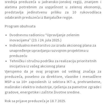
srednja preduzeća u jadransko-jonskoj regiji, znanjem i
alatima potrebnim za uspješnost u zelenoj ekonomiji,
predstavlja jedinstvenu priliku za 10 rukovodilaca
odabranih preduzeća iz Banjalučke regije.
Program obuhvata
Dvodnevnu radionicu “Upravljanje zelenim
inovacijama” (23. i 24. jula 2025.)
Individualno mentorstvo za izradu akcionog plana za
unapređenje upravljanja razvojnim projektima u
preduzeću
Tehničku i stručnu podršku za realizaciju prioritetnih
inicijativa iz vašeg akcionog plana
Vjerujemo da je ovaj program od velikog značaja za
preduzeća, posebno za direktore, vlasnike i menadžere
MSP-a sa 10+ zaposlenih iz sektora IKT-a, prehrambene,
mašinske i elektro industrije, rješenja za pametne zgrade i
gradove, energetike i zaštite životne sredine.
Rok sa prijave preduzeća je 18.7.2025.