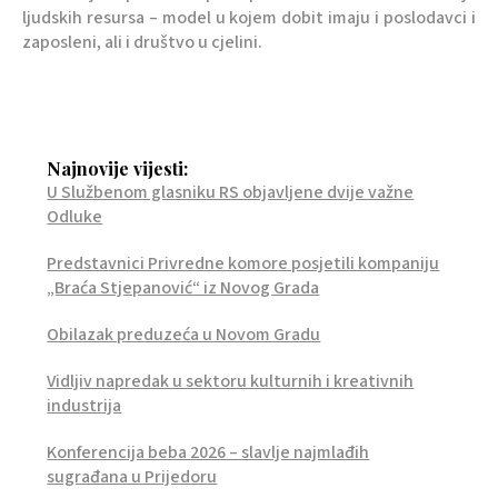
ljudskih resursa – model u kojem dobit imaju i poslodavci i
zaposleni, ali i društvo u cjelini.
Najnovije vijesti:
U Službenom glasniku RS objavljene dvije važne
Odluke
Predstavnici Privredne komore posjetili kompaniju
„Braća Stjepanović“ iz Novog Grada
Obilazak preduzeća u Novom Gradu
Vidljiv napredak u sektoru kulturnih i kreativnih
industrija
Konferencija beba 2026 – slavlje najmlađih
sugrađana u Prijedoru