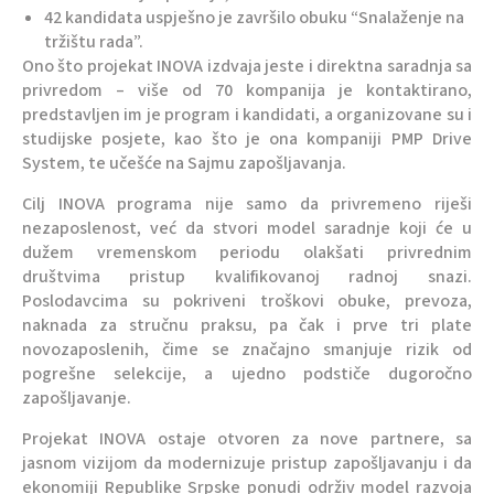
42 kandidata uspješno je završilo obuku “Snalaženje na
tržištu rada”.
Ono što projekat INOVA izdvaja jeste i direktna saradnja sa
privredom – više od 70 kompanija je kontaktirano,
predstavljen im je program i kandidati, a organizovane su i
studijske posjete, kao što je ona kompaniji PMP Drive
System, te učešće na Sajmu zapošljavanja.
Cilj INOVA programa nije samo da privremeno riješi
nezaposlenost, već da stvori model saradnje koji će u
dužem vremenskom periodu olakšati privrednim
društvima pristup kvalifikovanoj radnoj snazi.
Poslodavcima su pokriveni troškovi obuke, prevoza,
naknada za stručnu praksu, pa čak i prve tri plate
novozaposlenih, čime se značajno smanjuje rizik od
pogrešne selekcije, a ujedno podstiče dugoročno
zapošljavanje.
Projekat INOVA ostaje otvoren za nove partnere, sa
jasnom vizijom da modernizuje pristup zapošljavanju i da
ekonomiji Republike Srpske ponudi održiv model razvoja