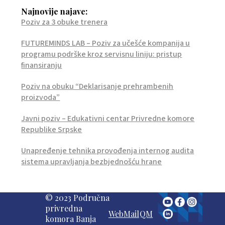
Najnovije najave:
Poziv za 3 obuke trenera
FUTUREMINDS LAB – Poziv za učešće kompanija u
programu podrške kroz servisnu liniju: pristup
finansiranju
Poziv na obuku “Deklarisanje prehrambenih
proizvoda”
Javni poziv – Edukativni centar Privredne komore
Republike Srpske
Unapređenje tehnika provođenja internog audita
sistema upravljanja bezbjednošću hrane
© 2023 Područna
privredna
WebMail
QM
komora Banja