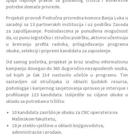
spaja najbolje prakse sa globalnog tržišta i konkretne
potrebe domaće privrede.
Projekat provodi Područna privredna komora Banja Luka u
saradnji sa 13 partnerskih institucija i uz podršku Zavoda
za zapošljavanje. Poslodavcima je ponuđena mogućnost
da, uz punu logističku i stručnu podršku, aktivno učestvuju
u kreiranju profila radnika, prilagođavanju programa
obuke, selekciji i pripremi kandidata za zaposlenje.
Od samog početka, projekat je kroz snažnu informativnu
kampanju dosegao do 365 dugoročno nezaposlenih osoba,
od kojih je čak 214 nastavilo učešće u programu. Tim
sastavljen od stručnjaka iz oblasti ljudskih resursa,
psihologije i karijernog savjetovanja sproveo je intervjue i
profilisanje 123 kandidata. Uslijedile su ciljane obuke u
skladu sa potrebama tržišta:
10 kandidata završilo je obuku za CNC operatera na
Mašinskom fakultetu,
18 je steklo vještine u oblasti knjigovodstva,
administracije i prodaje,