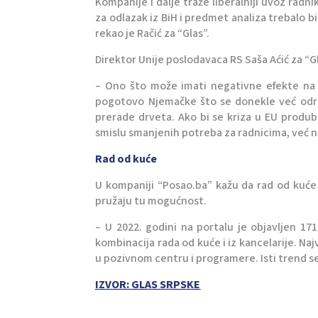
Kompanije i dalje traže liberalniji uvoz radnik
za odlazak iz BiH i predmet analiza trebalo 
rekao je Račić za “Glas”.
Direktor Unije poslodavaca RS Saša Aćić za “G
– Ono što može imati negativne efekte na t
pogotovo Njemačke što se donekle već odra
prerade drveta. Ako bi se kriza u EU produb
smislu smanjenih potreba za radnicima, već n
Rad od kuće
U kompaniji “Posao.ba” kažu da rad od kuće i
pružaju tu mogućnost.
– U 2022. godini na portalu je objavljen 17
kombinacija rada od kuće i iz kancelarije. Naj
u pozivnom centru i programere. Isti trend se 
IZVOR: GLAS SRPSKE