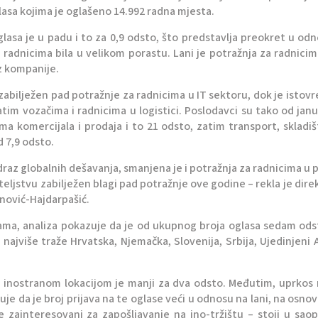
lasa kojima je oglašeno 14.992 radna mjesta.
glasa je u padu i to za 0,9 odsto, što predstavlja preokret u od
radnicima bila u velikom porastu. Lani je potražnja za radnicim
iz kompanije.
 zabilježen pad potražnje za radnicima u IT sektoru, dok je isto
tim vozačima i radnicima u logistici. Poslodavci su tako od jan
ama komercijala i prodaja i to 21 odsto, zatim transport, skladiš
d 7,9 odsto.
draz globalnih dešavanja, smanjena je i potražnja za radnicima u p
iteljstvu zabilježen blagi pad potražnje ove godine – rekla je dire
nović-Hajdarpašić.
jama, analiza pokazuje da je od ukupnog broja oglasa sedam ods
najviše traže Hrvatska, Njemačka, Slovenija, Srbija, Ujedinjeni 
 sa inostranom lokacijom je manji za dva odsto. Međutim, uprkos
je da je broj prijava na te oglase veći u odnosu na lani, na osno
še zainteresovani za zapošljavanje na ino-tržištu – stoji u sao