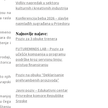
Vidljiv napredak u sektoru
kulturnih i kreativnih industrija
nosu na
a rasla
Konferencija beba 2026 – slavlje
najmlađih sugrađana u Prijedoru
vremeno
Najnovije najave:
uara do
Poziv za 3 obuke trenera
tenje i
FUTUREMINDS LAB – Poziv za
učešće kompanija u programu
rodaji,
podrške kroz servisnu liniju:
ktorica
pristup finansiranju
Poziv na obuku “Deklarisanje
to njih
prehrambenih proizvoda”
Arapski
Javni poziv – Edukativni centar
Privredne komore Republike
 manjoj
Srpske
vu čega
pštenju