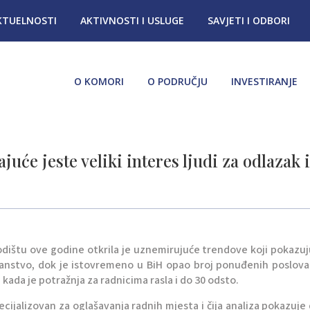
KTUELNOSTI
AKTIVNOSTI I USLUGE
SAVJETI I ODBORI
O KOMORI
O PODRUČJU
INVESTIRANJE
juće jeste veliki interes ljudi za odlazak 
dištu ove godine otkrila je uznemirujuće trendove koji pokazuj
ranstvo, dok je istovremeno u BiH opao broj ponuđenih poslova
kada je potražnja za radnicima rasla i do 30 odsto.
ecijalizovan za oglašavanja radnih mjesta i čija analiza pokazuje 