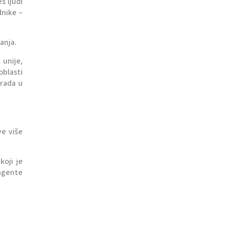
s ljudi
dnike –
anja.
 unije,
blasti
 rada u
ve više
koji je
 agente