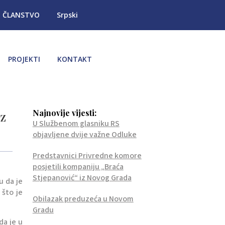
ČLANSTVO
Srpski
PROJEKTI
KONTAKT
Najnovije vijesti:
iz
U Službenom glasniku RS
objavljene dvije važne Odluke
Predstavnici Privredne komore
posjetili kompaniju „Braća
Stjepanović“ iz Novog Grada
u da je
 što je
Obilazak preduzeća u Novom
Gradu
da je u