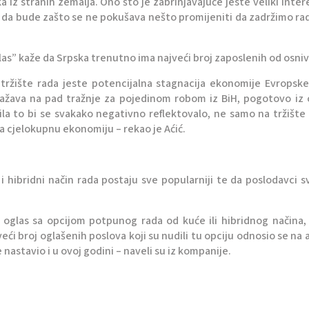
a iz stranih zemalja. Ono što je zabrinjavajuće jeste veliki intere
bi da bude zašto se ne pokušava nešto promijeniti da zadržimo ra
las” kaže da Srpska trenutno ima najveći broj zaposlenih od osniv
ržište rada jeste potencijalna stagnacija ekonomije Evropske
žava na pad tražnje za pojedinom robom iz BiH, pogotovo iz o
ila to bi se svakako negativno reflektovalo, ne samo na tržište
a cjelokupnu ekonomiju – rekao je Aćić.
 hibridni način rada postaju sve popularniji te da poslodavci s
1 oglas sa opcijom potpunog rada od kuće ili hibridnog načina, 
veći broj oglašenih poslova koji su nudili tu opciju odnosio se na
nastavio i u ovoj godini – naveli su iz kompanije.