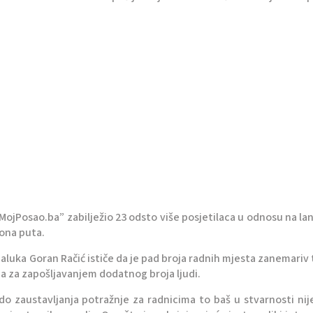
“MojPosao.ba” zabilježio 23 odsto više posjetilaca u odnosu na lan
iona puta.
uka Goran Račić ističe da je pad broja radnih mjesta zanemariv 
a za zapošljavanjem dodatnog broja ljudi.
 do zaustavljanja potražnje za radnicima to baš u stvarnosti nij