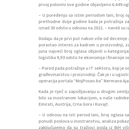
prvoj polovini ove godine objavljeno 6.649 og
– U poređenju sa istim periodom lani, broj o
prethodne dvije godine kada je potražnja za 
iznad 30 odsto u odnosu na 2021. – naveli su 
Dodaju da je prvi put nakon više od decenije
porastao interes za kadrom u proizvodnji, za
juna najveći broj oglasa objavili u kategorij
logistika 9,93 odsto te ekonomija i finansije o
– Pored pada potražnje u IT sektoru, koji je o
građevinarstvu i proizvodnji. Čak je i u ugost
operacija portala “MojPosao.ba” Nermana Aja
Kada je riječ o zapošljavanju u drugim zeml
bilo sa inostranom lokacijom, a naše radnike 
Emirati, Austrija, Crna Gora i Kuvajt.
– U odnosu na isti period lani, broj oglasa
ponudi poslova u inostranstvu, analiza pokazu
zaključujemo da su tražioci posla iz BiH vi