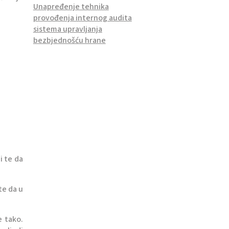
Unapređenje tehnika
provođenja internog audita
sistema upravljanja
bezbjednošću hrane
i te da
te da u
e tako.