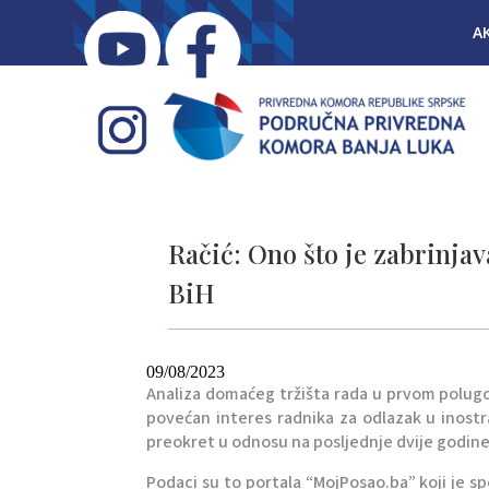
A
Račić: Ono što je zabrinjava
BiH
09/08/2023
Analiza domaćeg tržišta rada u prvom polugo
povećan interes radnika za odlazak u inost
preokret u odnosu na posljednje dvije godine 
Podaci su to portala “MojPosao.ba” koji je sp