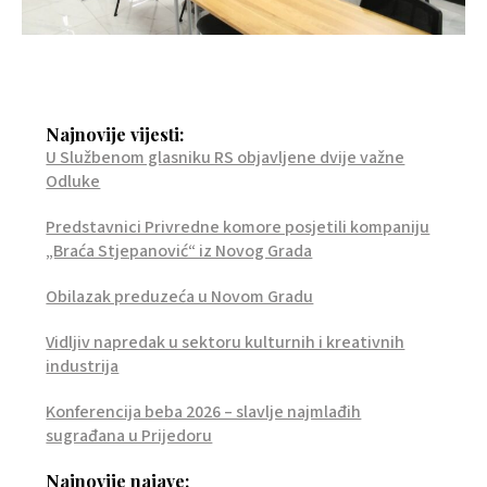
Najnovije vijesti:
U Službenom glasniku RS objavljene dvije važne
Odluke
Predstavnici Privredne komore posjetili kompaniju
„Braća Stjepanović“ iz Novog Grada
Obilazak preduzeća u Novom Gradu
Vidljiv napredak u sektoru kulturnih i kreativnih
industrija
Konferencija beba 2026 – slavlje najmlađih
sugrađana u Prijedoru
Najnovije najave: