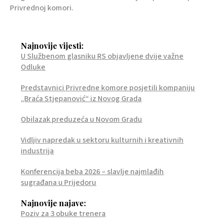
Privrednoj komori.
Najnovije vijesti:
U Službenom glasniku RS objavljene dvije važne
Odluke
Predstavnici Privredne komore posjetili kompaniju
„Braća Stjepanović“ iz Novog Grada
Obilazak preduzeća u Novom Gradu
Vidljiv napredak u sektoru kulturnih i kreativnih
industrija
Konferencija beba 2026 – slavlje najmlađih
sugrađana u Prijedoru
Najnovije najave:
Poziv za 3 obuke trenera