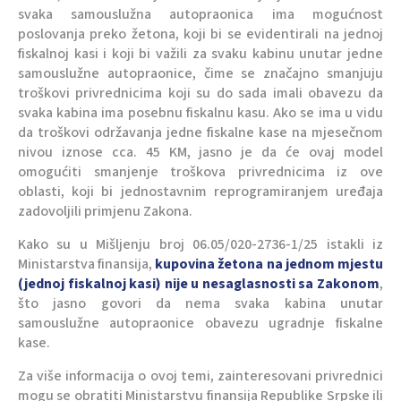
svaka samouslužna autopraonica ima mogućnost
poslovanja preko žetona, koji bi se evidentirali na jednoj
fiskalnoj kasi i koji bi važili za svaku kabinu unutar jedne
samouslužne autopraonice, čime se značajno smanjuju
troškovi privrednicima koji su do sada imali obavezu da
svaka kabina ima posebnu fiskalnu kasu. Ako se ima u vidu
da troškovi održavanja jedne fiskalne kase na mjesečnom
nivou iznose cca. 45 KM, jasno je da će ovaj model
omogućiti smanjenje troškova privrednicima iz ove
oblasti, koji bi jednostavnim reprogramiranjem uređaja
zadovoljili primjenu Zakona.
Kako su u Mišljenju broj 06.05/020-2736-1/25 istakli iz
Ministarstva finansija,
kupovina žetona na jednom mjestu
(jednoj fiskalnoj kasi) nije u nesaglasnosti sa Zakonom
,
što jasno govori da nema svaka kabina unutar
samouslužne autopraonice obavezu ugradnje fiskalne
kase.
Za više informacija o ovoj temi, zainteresovani privrednici
mogu se obratiti Ministarstvu finansija Republike Srpske ili