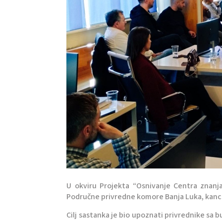
U okviru Projekta “Osnivanje Centra znanja
Područne privredne komore Banja Luka, kancel
Cilj sastanka je bio upoznati privrednike sa