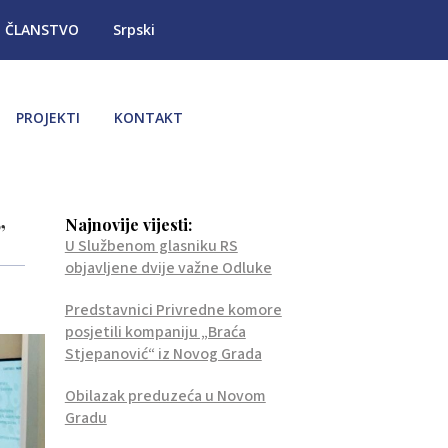
ČLANSTVO
Srpski
PROJEKTI
KONTAKT
Najnovije vijesti:
”
U Službenom glasniku RS
objavljene dvije važne Odluke
Predstavnici Privredne komore
posjetili kompaniju „Braća
Stjepanović“ iz Novog Grada
Obilazak preduzeća u Novom
Gradu