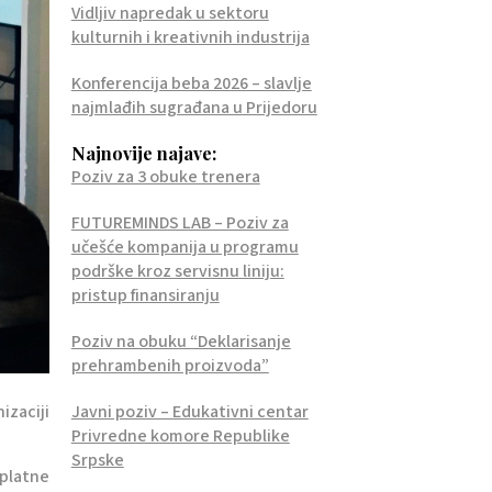
Vidljiv napredak u sektoru
kulturnih i kreativnih industrija
Konferencija beba 2026 – slavlje
najmlađih sugrađana u Prijedoru
Najnovije najave:
Poziv za 3 obuke trenera
FUTUREMINDS LAB – Poziv za
učešće kompanija u programu
podrške kroz servisnu liniju:
pristup finansiranju
Poziv na obuku “Deklarisanje
prehrambenih proizvoda”
izaciji
Javni poziv – Edukativni centar
Privredne komore Republike
Srpske
splatne