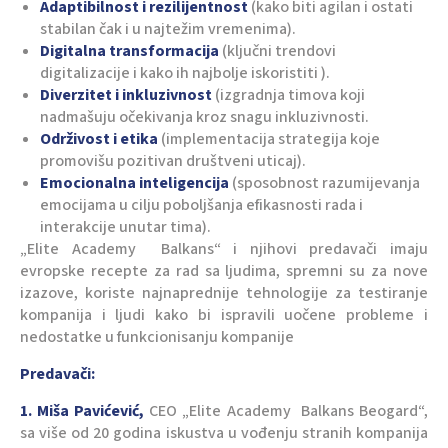
Adaptibilnost i rezilijentnost
(kako biti agilan i ostati
stabilan čak i u najtežim vremenima).
Digitalna transformacija
(ključni trendovi
digitalizacije i kako ih najbolje iskoristiti ).
Diverzitet i inkluzivnost
(izgradnja timova koji
nadmašuju očekivanja kroz snagu inkluzivnosti.
Održivost i etika
(implementacija strategija koje
promovišu pozitivan društveni uticaj).
Emocionalna inteligencija
(sposobnost razumijevanja
emocijama u cilju poboljšanja efikasnosti rada i
interakcije unutar tima).
„Еlitе Аcаdеmy Bаlkаns“ i njihovi predavači imaju
evropske recepte za rad sa ljudima, spremni su za nove
izazove, koriste najnaprednije tehnologije za testiranje
kompanija i ljudi kako bi ispravili uočene probleme i
nedostatke u funkcionisanju kompanije
Predavači:
1. Miša Pavićević,
CEO „Elite Academy Balkans Beogard“,
sa više od 20 godina iskustva u vođenju stranih kompanija