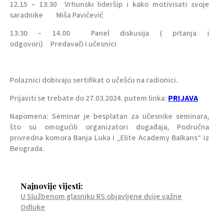
12.15 – 13:30 Vrhunski lideršip i kako motivisati svoje
saradnike Miša Pavičević
13:30 – 14.00 Panel diskusija ( pitanja i
odgovori) Predavači i učesnici
Polaznici dobivaju sertifikat o učešću na radionici.
Prijaviti se trebate do 27.03.2024. putem linka:
PRIJAVA
Napomena: Seminar je besplatan za učesnike seminara,
što su omogućili organizatori događaja, Područna
privredna komora Banja Luka i „Elite Academy Balkans“ iz
Beograda.
Najnovije vijesti:
U Službenom glasniku RS objavljene dvije važne
Odluke