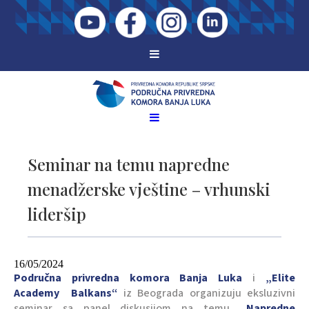
Seminar na temu napredne
menadžerske vještine – vrhunski
lideršip
16/05/2024
Područna privredna komora Banja Luka
i
„Еlitе
А
c
аdеm
y
Bаlkаns“
iz Beograda organizuju eksluzivni
seminar sa panel diskusijom na temu
„Napredne