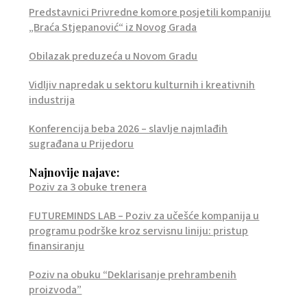
Predstavnici Privredne komore posjetili kompaniju
„Braća Stjepanović“ iz Novog Grada
Obilazak preduzeća u Novom Gradu
Vidljiv napredak u sektoru kulturnih i kreativnih
industrija
Konferencija beba 2026 – slavlje najmlađih
sugrađana u Prijedoru
Najnovije najave:
Poziv za 3 obuke trenera
FUTUREMINDS LAB – Poziv za učešće kompanija u
programu podrške kroz servisnu liniju: pristup
finansiranju
Poziv na obuku “Deklarisanje prehrambenih
proizvoda”