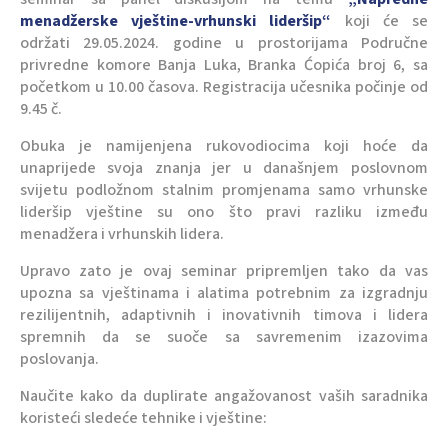
menadžerske vještine-vrhunski lideršip“
koji će se
održati 29.05.2024. godine u prostorijama Područne
privredne komore Banja Luka, Branka Ćopića broj 6, sa
početkom u 10.00 časova. Registracija učesnika počinje od
9.45 č.
Obuka je namijenjena rukovodiocima koji hoće da
unaprijede svoja znanja jer u današnjem poslovnom
svijetu podložnom stalnim promjenama samo vrhunske
lideršip vještine su ono što pravi razliku između
menadžera i vrhunskih lidera.
Upravo zato je ovaj seminar pripremljen tako da vas
upozna sa vještinama i alatima potrebnim za izgradnju
rezilijentnih, adaptivnih i inovativnih timova i lidera
spremnih da se suoče sa savremenim izazovima
poslovanja.
Naučite kako da duplirate angažovanost vaših saradnika
koristeći sledeće tehnike i vještine: