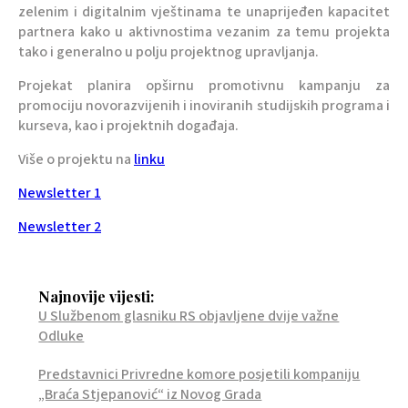
zelenim i digitalnim vještinama te unaprijeđen kapacitet
partnera kako u aktivnostima vezanim za temu projekta
tako i generalno u polju projektnog upravljanja.
Projekat planira opširnu promotivnu kampanju za
promociju novorazvijenih i inoviranih studijskih programa i
kurseva, kao i projektnih događaja.
Više o projektu na
linku
Newsletter 1
Newsletter 2
Najnovije vijesti:
U Službenom glasniku RS objavljene dvije važne
Odluke
Predstavnici Privredne komore posjetili kompaniju
„Braća Stjepanović“ iz Novog Grada