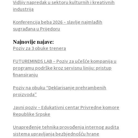
Vidljiv napredak u sektoru kulturnih i kreativnih
industrija
Konferencija beba 2026 – slavlje najmlađih
sugrađana u Prijedoru
Najnovije najave:
Poziv za 3 obuke trenera
FUTUREMINDS LAB – Poziv za učešće kompanija u
programu podrške kroz servisnu liniju: pristup
finansiranju
Poziv na obuku “Deklarisanje prehrambenih
proizvoda”
Javni poziv – Edukativni centar Privredne komore
Republike Srpske
Unapređenje tehnika provođenja internog audita
sistema upravljanja bezbjednošću hrane