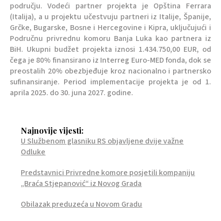
području. Vodeći partner projekta je Opština Ferrara
(Italija), a u projektu učestvuju partneri iz Italije, Španije,
Grčke, Bugarske, Bosne i Hercegovine i Kipra, uključujući i
Područnu privrednu komoru Banja Luka kao partnera iz
BiH. Ukupni budžet projekta iznosi 1.434.750,00 EUR, od
čega je 80% finansirano iz Interreg Euro-MED fonda, dok se
preostalih 20% obezbjeđuje kroz nacionalno i partnersko
sufinansiranje. Period implementacije projekta je od 1.
aprila 2025. do 30. juna 2027. godine.
Najnovije vijesti:
U Službenom glasniku RS objavljene dvije važne
Odluke
Predstavnici Privredne komore posjetili kompaniju
„Braća Stjepanović“ iz Novog Grada
Obilazak preduzeća u Novom Gradu