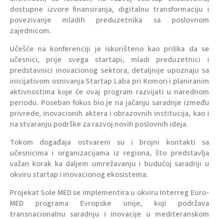
dostupne izvore finansiranja, digitalnu transformaciju i
povezivanje mladih preduzetnika sa poslovnom
zajednicom.
Učešće na konferenciji je iskorišteno kao prilika da se
učesnici, prije svega startapi, mladi preduzetnici i
predstavnici inovacionog sektora, detaljnije upoznaju sa
inicijativom osnivanja Startap Laba pri Komori i planiranim
aktivnostima koje će ovaj program razvijati u narednom
periodu. Poseban fokus bio je na jačanju saradnje između
privrede, inovacionih aktera i obrazovnih institucija, kao i
na stvaranju podrške za razvoj novih poslovnih ideja.
Tokom događaja ostvareni su i brojni kontakti sa
učesnicima i organizacijama iz regiona, što predstavlja
važan korak ka daljem umrežavanju i budućoj saradnji u
okviru startap i inovacionog ekosistema.
Projekat Sole MED se implementira u okviru Interreg Euro-
MED programa Evropske unije, koji podržava
transnacionalnu saradnju i inovacije u mediteranskom