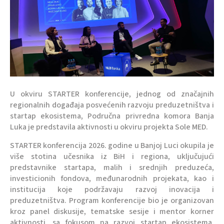
U okviru STARTER konferencije, jednog od značajnih
regionalnih događaja posvećenih razvoju preduzetništva i
startap ekosistema, Područna privredna komora Banja
Luka je predstavila aktivnosti u okviru projekta Sole MED.
STARTER konferencija 2026. godine u Banjoj Luci okupila je
više stotina učesnika iz BiH i regiona, uključujući
predstavnike startapa, malih i srednjih preduzeća,
investicionih fondova, međunarodnih projekata, kao i
institucija koje podržavaju razvoj inovacija i
preduzetništva. Program konferencije bio je organizovan
kroz panel diskusije, tematske sesije i mentor korner
aktivnosti, sa fokusom na razvoj startap ekosistema,