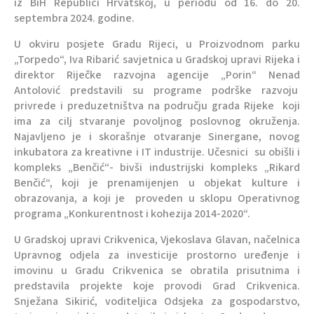
iz BiH Republici Hrvatskoj, u periodu od 16. do 20.
septembra 2024. godine.
U okviru posjete Gradu Rijeci, u Proizvodnom parku
„Torpedo“, Iva Ribarić savjetnica u Gradskoj upravi Rijeka i
direktor Riječke razvojna agencije „Porin“ Nenad
Antolović predstavili su programe podrške razvoju
privrede i preduzetništva na području grada Rijeke koji
ima za cilj stvaranje povoljnog poslovnog okruženja.
Najavljeno je i skorašnje otvaranje Sinergane, novog
inkubatora za kreativne i IT industrije. Učesnici su obišli i
kompleks „Benčić“- bivši industrijski kompleks „Rikard
Benčić“, koji je prenamijenjen u objekat kulture i
obrazovanja, a koji je proveden u sklopu Operativnog
programa „Konkurentnost i kohezija 2014-2020“.
U Gradskoj upravi Crikvenica, Vjekoslava Glavan, načelnica
Upravnog odjela za investicije prostorno uređenje i
imovinu u Gradu Crikvenica se obratila prisutnima i
predstavila projekte koje provodi Grad Crikvenica.
Snježana Sikirić, voditeljica Odsjeka za gospodarstvo,