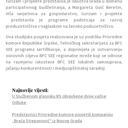
turizam i projekte predstavila je iskustva Grada u domenu
participativnog budžetiranja, a Margareta Goić Beretin,
Viša savjetnica za gospodarstvo, turizam i projekte
predstavila je programe podsticaja za razvoj
preduzetništva s naglaskom na žensko poduzetništvo.
Ova studijska posjeta realizovana je uz podršku Privredne
komore Republike Srpske, Tehničkog sekretarijata za BFC
SEE programa sertifikacije, a doprinijela je ostvarivanju
osnovnih ciljeva BFC SEE regionalne mreže koji se odnose
na razmjenu iskustava BFC SEE lokalnih samouprava,
jačanju konkurentnosti i medjuopštinskoj saradnji.
Najnovije vijesti:
U Službenom glasniku RS objavljene dvije važne
Odluke
Predstavnici Privredne komore posjetili kompaniju
„Braća Stjepanović“ iz Novog Grada