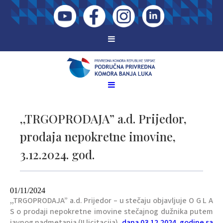
,,TRGOPRODAJA” a.d. Prijedor,
prodaja nepokretne imovine,
3.12.2024. god.
01/11/2024
,,TRGOPRODAJA” a.d. Prijedor – u stečaju objavljuje O G L A
S o prodaji nepokretne imovine stečajnog dužnika putem
javnog nadmetanja (II licitacija),
dana 03.12.2024. godine sa