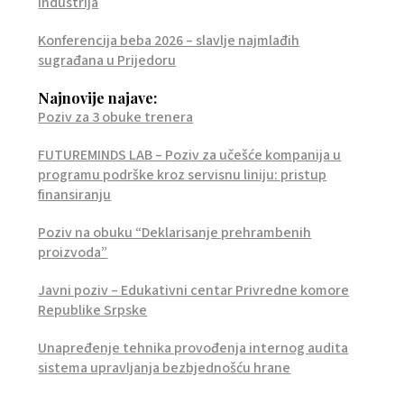
industrija
Konferencija beba 2026 – slavlje najmlađih
sugrađana u Prijedoru
Najnovije najave:
Poziv za 3 obuke trenera
FUTUREMINDS LAB – Poziv za učešće kompanija u
programu podrške kroz servisnu liniju: pristup
finansiranju
Poziv na obuku “Deklarisanje prehrambenih
proizvoda”
Javni poziv – Edukativni centar Privredne komore
Republike Srpske
Unapređenje tehnika provođenja internog audita
sistema upravljanja bezbjednošću hrane