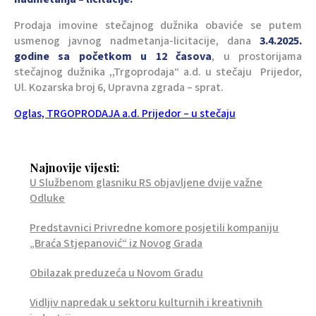
Prodaja imovine stečajnog dužnika obaviće se putem
usmenog javnog nadmetanja-licitacije, dana
3.4.
2025.
godine sa početkom u 12 časova
, u prostorijama
stečajnog dužnika ,,Trgoprodaja“ a.d. u stečaju Prijedor,
Ul. Kozarska broj 6, Upravna zgrada – sprat.
Oglas, TRGOPRODAJA a.d. Prijedor – u stečaju
Najnovije vijesti:
U Službenom glasniku RS objavljene dvije važne
Odluke
Predstavnici Privredne komore posjetili kompaniju
„Braća Stjepanović“ iz Novog Grada
Obilazak preduzeća u Novom Gradu
Vidljiv napredak u sektoru kulturnih i kreativnih