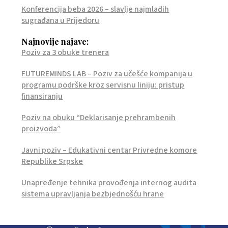
Konferencija beba 2026 – slavlje najmlađih
sugrađana u Prijedoru
Najnovije najave:
Poziv za 3 obuke trenera
FUTUREMINDS LAB – Poziv za učešće kompanija u
programu podrške kroz servisnu liniju: pristup
finansiranju
Poziv na obuku “Deklarisanje prehrambenih
proizvoda”
Javni poziv – Edukativni centar Privredne komore
Republike Srpske
Unapređenje tehnika provođenja internog audita
sistema upravljanja bezbjednošću hrane