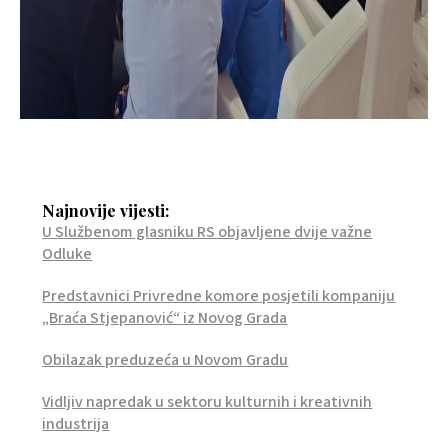
Najnovije vijesti:
U Službenom glasniku RS objavljene dvije važne
Odluke
Predstavnici Privredne komore posjetili kompaniju
„Braća Stjepanović“ iz Novog Grada
Obilazak preduzeća u Novom Gradu
Vidljiv napredak u sektoru kulturnih i kreativnih
industrija