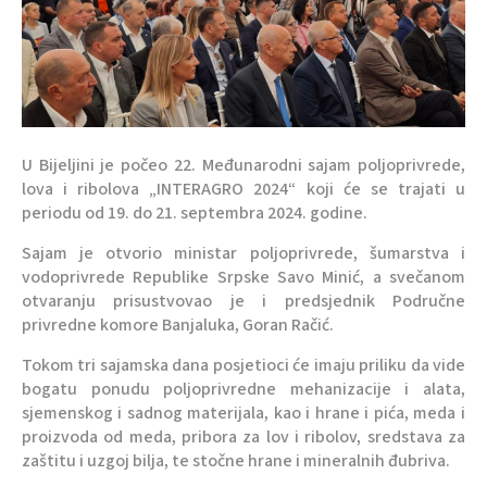
U Bijeljini je počeo 22. Međunarodni sajam poljoprivrede,
lova i ribolova „INTERAGRO 2024“ koji će se trajati u
periodu od 19. do 21. septembra 2024. godine.
Sajam je otvorio ministar poljoprivrede, šumarstva i
vodoprivrede Republike Srpske Savo Minić, a svečanom
otvaranju prisustvovao je i predsjednik Područne
privredne komore Banjaluka, Goran Račić.
Tokom tri sajamska dana posjetioci će imaju priliku da vide
bogatu ponudu poljoprivredne mehanizacije i alata,
sjemenskog i sadnog materijala, kao i hrane i pića, meda i
proizvoda od meda, pribora za lov i ribolov, sredstava za
zaštitu i uzgoj bilja, te stočne hrane i mineralnih đubriva.