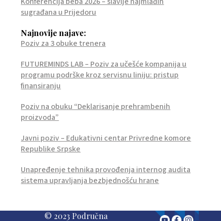
Konferencija beba 2026 – slavlje najmlađih
sugrađana u Prijedoru
Najnovije najave:
Poziv za 3 obuke trenera
FUTUREMINDS LAB – Poziv za učešće kompanija u
programu podrške kroz servisnu liniju: pristup
finansiranju
Poziv na obuku “Deklarisanje prehrambenih
proizvoda”
Javni poziv – Edukativni centar Privredne komore
Republike Srpske
Unapređenje tehnika provođenja internog audita
sistema upravljanja bezbjednošću hrane
© 2023 Područna