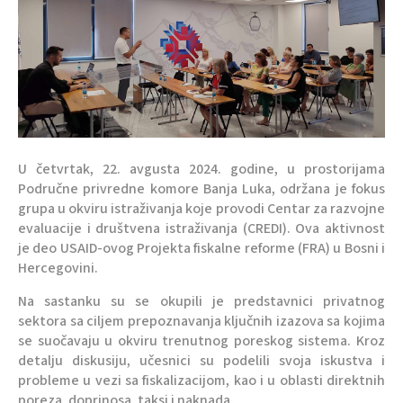
U četvrtak, 22. avgusta 2024. godine, u prostorijama
Područne privredne komore Banja Luka, održana je fokus
grupa u okviru istraživanja koje provodi Centar za razvojne
evaluacije i društvena istraživanja (CREDI). Ova aktivnost
je deo USAID-ovog Projekta fiskalne reforme (FRA) u Bosni i
Hercegovini.
Na sastanku su se okupili je predstavnici privatnog
sektora sa ciljem prepoznavanja ključnih izazova sa kojima
se suočavaju u okviru trenutnog poreskog sistema. Kroz
detalju diskusiju, učesnici su podelili svoja iskustva i
probleme u vezi sa fiskalizacijom, kao i u oblasti direktnih
poreza, doprinosa, taksi i naknada.