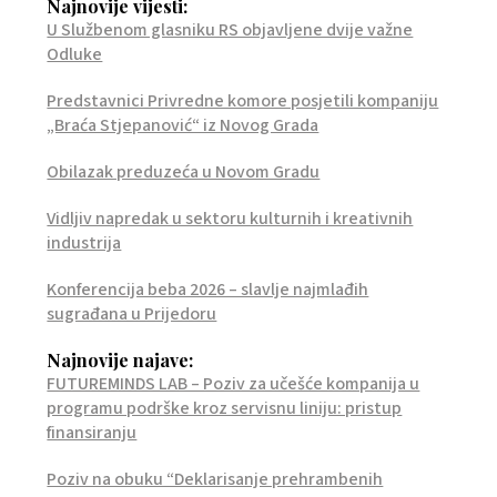
Najnovije vijesti:
U Službenom glasniku RS objavljene dvije važne
Odluke
Predstavnici Privredne komore posjetili kompaniju
„Braća Stjepanović“ iz Novog Grada
Obilazak preduzeća u Novom Gradu
Vidljiv napredak u sektoru kulturnih i kreativnih
industrija
Konferencija beba 2026 – slavlje najmlađih
sugrađana u Prijedoru
Najnovije najave:
FUTUREMINDS LAB – Poziv za učešće kompanija u
programu podrške kroz servisnu liniju: pristup
finansiranju
Poziv na obuku “Deklarisanje prehrambenih