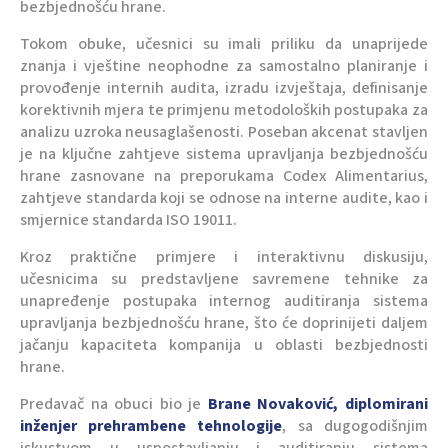
bezbjednošću hrane.
Tokom obuke, učesnici su imali priliku da unaprijede
znanja i vještine neophodne za samostalno planiranje i
provođenje internih audita, izradu izvještaja, definisanje
korektivnih mjera te primjenu metodoloških postupaka za
analizu uzroka neusaglašenosti. Poseban akcenat stavljen
je na ključne zahtjeve sistema upravljanja bezbjednošću
hrane zasnovane na preporukama Codex Alimentarius,
zahtjeve standarda koji se odnose na interne audite, kao i
smjernice standarda ISO 19011.
Kroz praktične primjere i interaktivnu diskusiju,
učesnicima su predstavljene savremene tehnike za
unapređenje postupaka internog auditiranja sistema
upravljanja bezbjednošću hrane, što će doprinijeti daljem
jačanju kapaciteta kompanija u oblasti bezbjednosti
hrane.
Predavač na obuci bio je
Brane Novaković, diplomirani
inženjer prehrambene tehnologije
, sa dugogodišnjim