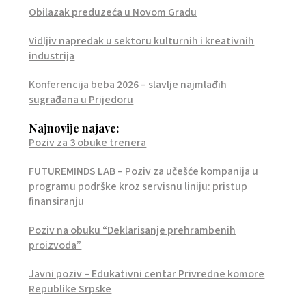
Obilazak preduzeća u Novom Gradu
Vidljiv napredak u sektoru kulturnih i kreativnih
industrija
Konferencija beba 2026 – slavlje najmlađih
sugrađana u Prijedoru
Najnovije najave:
Poziv za 3 obuke trenera
FUTUREMINDS LAB – Poziv za učešće kompanija u
programu podrške kroz servisnu liniju: pristup
finansiranju
Poziv na obuku “Deklarisanje prehrambenih
proizvoda”
Javni poziv – Edukativni centar Privredne komore
Republike Srpske