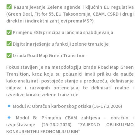
Razumijevanje Zelene agende i ključnih EU regulativa
(Green Deal, Fit for 55, EU Taksonomija, CBAM, CSRD i drugi
direktni i indirektni zahtjevi prema MSP)
Primjenu ESG principa u lancima snabdijevanja
Digitalna rješenja u funkciji zelene tranzicije
Izrada Road Map Green Transition
Fokus stavljen je na metodologiju izrade Road Map Green
Transition, kroz koju su polaznici imali priliku da nauče
kako analizirati postojeće stanje u preduzeću, definisanje
ciiljeva i razvojnih potencijala, te definisati realne i
izvedive korake zelene tranzicije.
Modul A: Obračun karbonskog otiska (16-17.2.2026)
Modul B: Primjena CBAM zahtjeva – obračun i
izvještavanje (25-26.2.2026) “ZAJEDNO OBLIKUJEMO
KONKURENTNU EKONOMIJU U BIH”