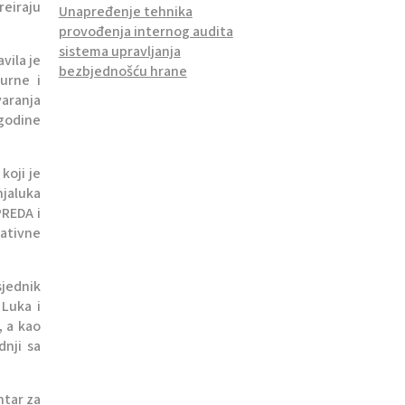
reiraju
Unapređenje tehnika
provođenja internog audita
sistema upravljanja
vila je
bezbjednošću hrane
turne i
varanja
 godine
koji je
njaluka
PREDA i
eativne
sjednik
 Luka i
, a kao
dnji sa
ntar za