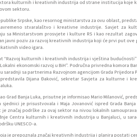
tora kulturnih i kreativnih industrija od strane institucija koje k
ovom sektoru.
epublike Srpske, kao resornog ministarstva za ovu oblast, predsta
 savremeno stvaralaštvo i kreativne industrije. Savjet za kul
nju sa Ministarstvom prosvjete i kulture RS i kao rezultat zago
n javni poziv za razvoj kreativnih industrija koji će prvi put ove
kativnih video igara.
 “Razvoj kulturnih i kreativnih industrija i vještina budućnosti” 
 “Lokalni ekonomski razvoj u BiH”. Područna privredna komora Ba
r u saradnji sa partnerima Razvojnom agencijom Grada Prijedora 
predstavila Dijana Đaković, sekretar Savjeta za kulturne i kr
jaluka.
o Grad Banja Luka, prisutne je informisao Mario Milanović, pred
a sjednici je prisustvovala i Maja Jovanović ispred Grada Banja
t je značaj podrške za ovaj sektor na nivou lokalnih samouprava
nje Centra kulturnih i kreativnih industrija u Banjaluci, u sara
podršku UNESCO-a.
ja je prepoznala značaj kreativnih industrija i planira postati ce