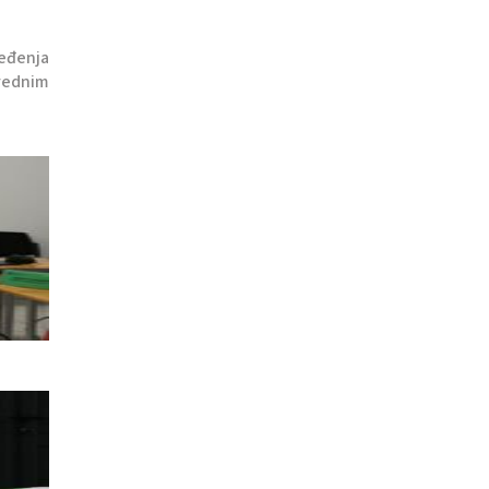
eđenja
vrednim