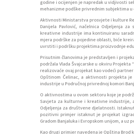
godine i ocijenjen je napredak u vidjivosti sek
mehanizme podške privrednim subjektima u 
Aktivnosti Ministarstva prosvjete i kulture R
Danijela Pavlović, načelnica Odjeljenja za
kreativne industrije ima kontinuiranu sarad
mjera podrške za pojedine oblasti, biće kreira
uvrstiti i podršku projektima proizvodnje edu
Prisutnim članovima je predstavljen i projekat
podržala Vlada Švajcarske u okviru Projekta
realizovaće ovaj projekat kao vodeći partne
Opštinom Čelinac, a aktivnosti projekta je 
industrije u Područnoj privrednoj komori Ban
O aktivnostima u ovom sektoru koje je podrža
Savjeta za kulturne i kreativne industrije, 
Odjeljenja za društvene djelatnosti. Istaknu
pozitivni primjer istaknut je projekat izgrad
Gradom Banjaluka i Evropskom unijom, a uz 
Kao drugi primjer navedena je Opština Brod ko