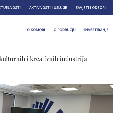
KTUELNOSTI
AKTIVNOSTI I USLUGE
SAVJETI I ODBORI
O KOMORI
O PODRUČJU
INVESTIRANJE
kulturnih i kreativnih industrija