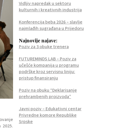
Vidljiv napredak u sektoru
kulturnih i kreativnih industrija
Konferencija beba 2026 – slavlje
najmlađih sugrađana u Prijedoru
Najnovije najave:
Poziv za 3 obuke trenera
FUTUREMINDS LAB – Poziv za
učešće kompanija u programu
podrške kroz servisnu liniju:
pristup finansiranju
Poziv na obuku “Deklarisanje
prehrambenih proizvoda”
Javni poziv – Edukativni centar
Privredne komore Republike
ovanje
Srpske
m 2025.