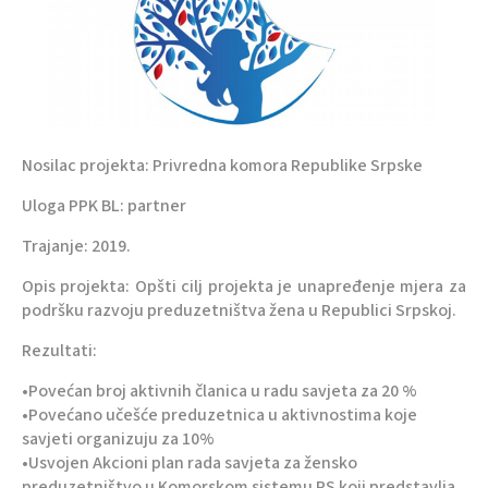
Nosilac projekta: Privredna komora Republike Srpske
Uloga PPK BL: partner
Trajanje: 2019.
Opis projekta: Opšti cilj projekta je unapređenje mjera za
podršku razvoju preduzetništva žena u Republici Srpskoj.
Rezultati:
•Povećan broj aktivnih članica u radu savjeta za 20 %
•Povećano učešće preduzetnica u aktivnostima koje
savjeti organizuju za 10%
•Usvojen Akcioni plan rada savjeta za žensko
preduzetništvo u Komorskom sistemu RS koji predstavlja