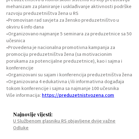
mehanizam za planiranje i usklađivanje aktivnosti podrške
razvoju preduzetništva žena u RS
•Promovisan rad savjeta za žensko preduzetništvo u
okviru 6 info dana
•Organizovano najmanje 5 seminara za preduzetnice sa 50
učesnica
•Provedena je nacionalna promotivna kampanja za
promociju preduzetništva žena (sa motivacionim
porukama za potencijalne preduzetnice), kao i sajma i
konferencije
•Organizovani su sajam i konferencija preduzetništva žena
•Organizovana 4 edukativna i/ili informativna događaja
tokom konferencije i sajma sa najmanje 100 učesnika
Više informacija:
https://preduzetnistvozena.com
Najnovije vijesti:
U Službenom glasniku RS objavljene dvije važne
Odluke