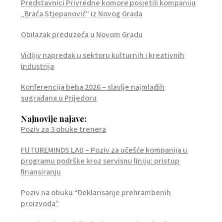
Predstavnici Privredne komore posjetili kompaniju
„Braća Stjepanović“ iz Novog Grada
Obilazak preduzeća u Novom Gradu
Vidljiv napredak u sektoru kulturnih i kreativnih
industrija
Konferencija beba 2026 – slavlje najmlađih
sugrađana u Prijedoru
Najnovije najave:
Poziv za 3 obuke trenera
FUTUREMINDS LAB – Poziv za učešće kompanija u
programu podrške kroz servisnu liniju: pristup
finansiranju
Poziv na obuku “Deklarisanje prehrambenih
proizvoda”