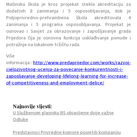
Mašinska škola je kroz projekat stekla akreditaciju za
dodatnih 8 zanimanja i 5 osposobljavanja, dok je
Poljoprivredno-prehrambena škola akreditovala 4
zanimanja i 5 programa osposobljavanja. Projekat je
osnovao i Savjet za obrazovanje i zapošljavanje grada
Prijedora čija je osnovna funkcija usklađivanje ponude i
potražnje na lokalnom tržištu rada.
Više
informacija::
http://www.predaprijedor.com/works/razvoj-
cjelozivotnog-ucenja-za-povecanje-konkurentnosti-i-
zaposljavanje-developing-lifelong-learning-for-increase-
of-competitiveness-and-employment-delice/
Najnovije vijesti:
U Službenom glasniku RS objavljene dvije važne
Odluke
Predstavnici Privredne komore posjetili kompaniju