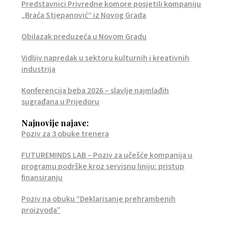
Predstavnici Privredne komore posjetili kompaniju
„Braća Stjepanović“ iz Novog Grada
Obilazak preduzeća u Novom Gradu
Vidljiv napredak u sektoru kulturnih i kreativnih
industrija
Konferencija beba 2026 – slavlje najmlađih
sugrađana u Prijedoru
Najnovije najave:
Poziv za 3 obuke trenera
FUTUREMINDS LAB – Poziv za učešće kompanija u
programu podrške kroz servisnu liniju: pristup
finansiranju
Poziv na obuku “Deklarisanje prehrambenih
proizvoda”