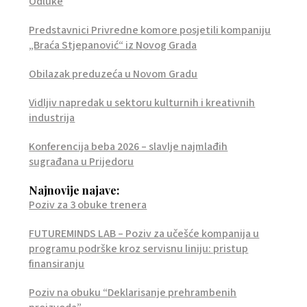
Odluke
Predstavnici Privredne komore posjetili kompaniju
„Braća Stjepanović“ iz Novog Grada
Obilazak preduzeća u Novom Gradu
Vidljiv napredak u sektoru kulturnih i kreativnih
industrija
Konferencija beba 2026 – slavlje najmlađih
sugrađana u Prijedoru
Najnovije najave:
Poziv za 3 obuke trenera
FUTUREMINDS LAB – Poziv za učešće kompanija u
programu podrške kroz servisnu liniju: pristup
finansiranju
Poziv na obuku “Deklarisanje prehrambenih