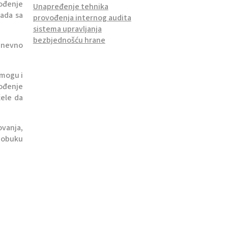
ođenje
Unapređenje tehnika
rada sa
provođenja internog audita
sistema upravljanja
bezbjednošću hrane
odnevno
 mogu i
vođenje
žele da
vanja,
a obuku