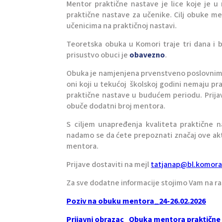
Mentor praktične nastave je lice koje je 
praktične nastave za učenike. Cilj obuke me
učenicima na praktičnoj nastavi.
Teoretska obuka u Komori traje tri dana i b
prisustvo obuci je
obavezno
.
Obuka je namjenjena prvenstveno poslovnim su
oni koji u tekućoj školskoj godini nemaju p
praktične nastave u budućem periodu. Prijav
obuče dodatni broj mentora.
S ciljem unapređenja kvaliteta praktične n
nadamo se da ćete prepoznati značaj ove akt
mentora.
Prijave dostaviti na mejl
tatjanap@bl.komora
Za sve dodatne informacije stojimo Vam na r
Poziv na obuku mentora_24-26.02.2026
Prijavni obrazac_Obuka mentora praktične