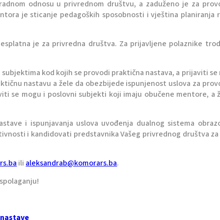
u radnom odnosu u privrednom društvu, a zaduženo je za prov
ntora je sticanje pedagoških sposobnosti i vještina planiranja 
esplatna je za privredna društva. Za prijavljene polaznike tr
bjektima kod kojih se provodi praktična nastava, a prijaviti se
raktičnu nastavu a žele da obezbijede ispunjenost uslova za pro
iti se mogu i poslovni subjekti koji imaju obučene mentore, a 
astave i ispunjavanja uslova uvođenja dualnog sistema obrazo
ivnosti i kandidovati predstavnika Vašeg privrednog društva z
rs.ba
ili
aleksandrab@komorars.ba
.
aspolaganju!
 nastave