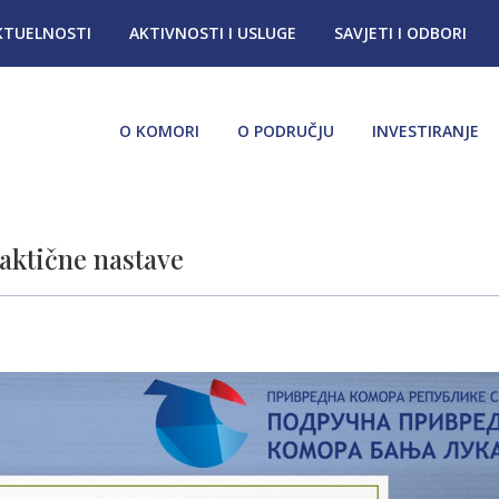
KTUELNOSTI
AKTIVNOSTI I USLUGE
SAVJETI I ODBORI
O KOMORI
O PODRUČJU
INVESTIRANJE
aktične nastave