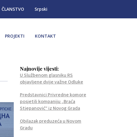
ČLANSTVO
Srpski
PROJEKTI
KONTAKT
Najnovije vijesti:
U Službenom glasniku RS
objavljene dvije važne Odluke
Predstavnici Privredne komore
posjetili kompaniju „Braća
Stjepanović“ iz Novog Grada
Obilazak preduzeća u Novom
Gradu