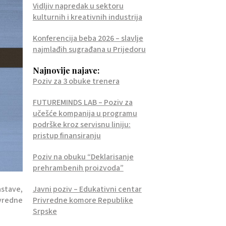
Vidljiv napredak u sektoru
kulturnih i kreativnih industrija
Konferencija beba 2026 – slavlje
najmlađih sugrađana u Prijedoru
Najnovije najave:
Poziv za 3 obuke trenera
FUTUREMINDS LAB – Poziv za
učešće kompanija u programu
podrške kroz servisnu liniju:
pristup finansiranju
Poziv na obuku “Deklarisanje
prehrambenih proizvoda”
stave,
Javni poziv – Edukativni centar
vredne
Privredne komore Republike
Srpske