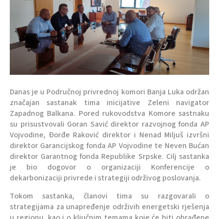
Danas je u Područnoj privrednoj komori Banja Luka održan
značajan sastanak tima inicijative Zeleni navigator
Zapadnog Balkana. Pored rukovodstva Komore sastnaku
su prisustvovali Goran Savić direktor razvojnog fonda AP
Vojvodine, Đorđe Raković direktor i Nenad Miljuš izvršni
direktor Garancijskog fonda AP Vojvodine te Neven Bućan
direktor Garantnog fonda Republike Srpske. Cilj sastanka
je bio dogovor o organizaciji Konferencije o
dekarbonizaciji privrede i strategiji održivog poslovanja.
Tokom sastanka, članovi tima su razgovarali o
strategijama za unapređenje održivih energetski rješenja
u regionu, kao i o ključnim temama koje će biti obrađene