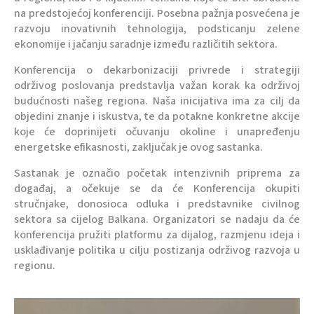
na predstojećoj konferenciji. Posebna pažnja posvećena je
razvoju inovativnih tehnologija, podsticanju zelene
ekonomije i jačanju saradnje između različitih sektora.
Konferencija o dekarbonizaciji privrede i strategiji
održivog poslovanja predstavlja važan korak ka održivoj
budućnosti našeg regiona. Naša inicijativa ima za cilj da
objedini znanje i iskustva, te da potakne konkretne akcije
koje će doprinijeti očuvanju okoline i unapređenju
energetske efikasnosti, zaključak je ovog sastanka.
Sastanak je označio početak intenzivnih priprema za
događaj, a očekuje se da će Konferencija okupiti
stručnjake, donosioca odluka i predstavnike civilnog
sektora sa cijelog Balkana. Organizatori se nadaju da će
konferencija pružiti platformu za dijalog, razmjenu ideja i
usklađivanje politika u cilju postizanja održivog razvoja u
regionu.