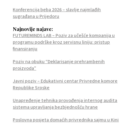
Konferencija beba 2026 – slavlje najmlađih
sugrađana u Prijedoru
Najnovije najave:
FUTUREMINDS LAB – Poziv za učešće kompanija u
programu podrške kroz servisnu liniju: pristup
finansiranju
Poziv na obuku “Deklarisanje prehrambenih
proizvoda”
Javni poziv – Edukativni centar Privredne komore
Republike Srpske
Unapređenje tehnika provođenja internog audita
sistema upravljanja bezbjednošću hrane
Poslovna posjeta domaćih privrednika sajmu u Kini