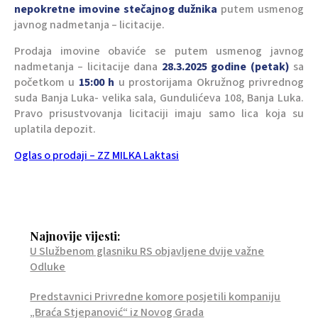
nepokretne imovine stečajnog dužnika
putem usmenog
javnog nadmetanja – licitacije.
Prodaja imovine obaviće se putem usmenog javnog
nadmetanja – licitacije dana
28.3
.2025 godine (
petak
)
sa
početkom u
15:00 h
u prostorijama Okružnog privrednog
suda Banja Luka- velika sala, Gundulićeva 108, Banja Luka.
Pravo prisustvovanja licitaciji imaju samo lica koja su
uplatila depozit.
Oglas o prodaji – ZZ MILKA Laktasi
Najnovije vijesti:
U Službenom glasniku RS objavljene dvije važne
Odluke
Predstavnici Privredne komore posjetili kompaniju
„Braća Stjepanović“ iz Novog Grada