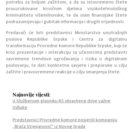
potrebu za boljom zaštitom, a da su istovremeno štete
prouzrokovane krivičnim djelima visokotehnološkog
kriminaliteta višemilionske, te da osim finansijske štete
podrazumijevaju i gubitak informacija i drugih vrijednosti.
Predavači će biti predstavnici Ministarstva unutrašnjih
poslova Republike Srpske i Centra za digitalnu
transformaciju Privredne komore Republike Srpske, koji će
kroz prezentacije i interakciju sa učesnicima predstaviti
savremene trendove ugrožavanja i rizika u digitalnom
poslovanju, te dati konkretne savjete i preporuke u cilju
zaštite i pravovremene reakcije u cilju smanjenja štete.
Najnovije vijesti:
U Službenom glasniku RS objavljene dvije važne
Odluke
Predstavnici Privredne komore posjetili kompaniju
„Braća Stjepanović“ iz Novog Grada