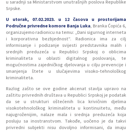
u saradnji sa Ministarstvom unutrašnjih poslova Republike
Srpske.
U utorak, 07.02.2023. u 12 časova u prostorijama
Područne privredne komore Banja Luka
, Branka Ćopića 6,
organizujemo radionicu na temu: „Dani sigurnog interneta
i korporativna bezbjednost“. Radionica ima za cilj
informisanje i podizanje svijesti predstavnika malih i
srednjih preduzeća u Republici Srpskoj o oblicima
kriminaliteta u oblasti digitalnog poslovanja, te
mogućnostima zajedničkog djelovanja u cilju prevencije i
smanjenja štete u slučajevima visoko-tehnološkog
kriminaliteta.
Razlog zašto se ove godine akcenat stavlja upravo na
zaštitu privrednih društava u Republici Srpskoj je podatak
da se u strukturi oštećenih lica krivičnim djelima
visokotehnološkog kriminaliteta u kontinuitetu, među
najugroženijim, nalaze mala i srednja preduzeća koja
posluju sa inostranstvom. Takođe, uočeno je da takvi
privredni subjekti nisu dovoljno informisani, da imaju