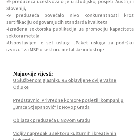
•9 preduzeća učestvovalo je u studijskoj posjeti Austriji i
Sloveniji,
•9 preduzeća povećalo nivo konkurentnosti kroz
sertifikaciju odgovarajućih standarda kvaliteta
•Izrađena sektorska publikacija ua promociju kapaciteta
sektora metala
•Uspostavljen je set usluga „Paket usluga za podršku
izvozu“ za MSP u sektoru metalske industrije
Najnovije vijesti:
U Službenom glasniku RS objavljene dvije važne
Odluke
Predstavnici Privredne komore posjetili kompaniju
„Braća Stjepanović“ iz Novog Grada
Obilazak preduzeća u Novom Gradu
Vidljiv napredak u sektoru kulturnih i kreativnih