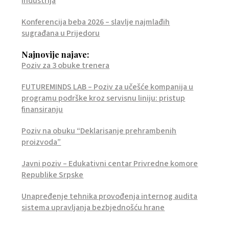
industrija
Konferencija beba 2026 – slavlje najmlađih
sugrađana u Prijedoru
Najnovije najave:
Poziv za 3 obuke trenera
FUTUREMINDS LAB – Poziv za učešće kompanija u
programu podrške kroz servisnu liniju: pristup
finansiranju
Poziv na obuku “Deklarisanje prehrambenih
proizvoda”
Javni poziv – Edukativni centar Privredne komore
Republike Srpske
Unapređenje tehnika provođenja internog audita
sistema upravljanja bezbjednošću hrane