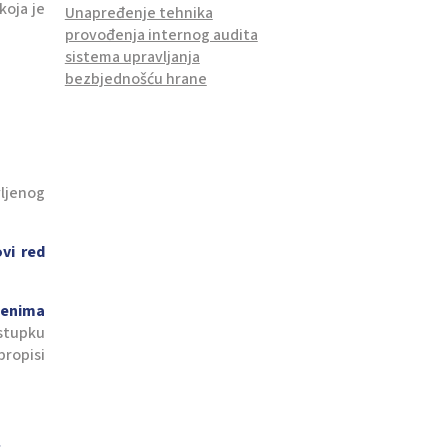
koja je
Unapređenje tehnika
provođenja internog audita
sistema upravljanja
bezbjednošću hrane
vljenog
vi red
menima
stupku
propisi