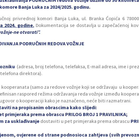
usklađivanja PODRUČNIH redova vožnje dužine do 50 kilometar
 komore Banja Luka za 2024/2025. godinu.
čnoj privrednoj komori Banja Luka, ul. Branka Ćopića 6 78000
a 2024. godine.
Dokumentacija se dostavlja u zapečaćenoj kov
ožnje-ne otvarati”.
ĐIVANJA PODRUČNIH REDOVA VOŽNJE
vozniku
(adresa, broj telefona, telefaksa, E-mail adresa, ime i pr
telefona direktora).
 kooperanata (samo za redove vožnje koji se održavaju u koopera
definisan raspored režima održavanja reda vožnje između kooper
n ugovor o kooperaciji kako je naznačeno, neće biti razmatrani.
aviti na propisanim obrascima kako slijedi:
 pet primjeraka prema obrascu PRILOG BROJ 1 PRAVILNIKA;
om za usklađivanje
dostaviti u pet primjeraka prema obrascu
PR
jenom, ovjerene od strane podnosioca zahtjeva (svih prevozn