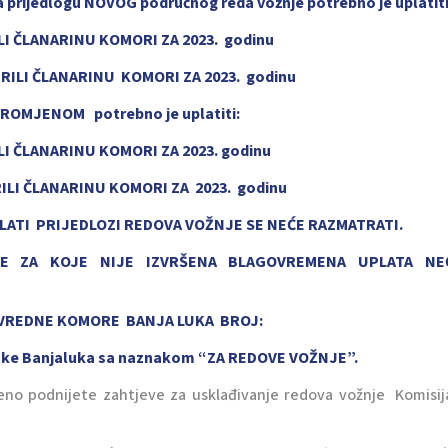
a prijedlogu NOVOG područnog reda vožnje potrebno je uplatiti
 ČLANARINU KOMORI ZA 2023. godinu
LI ČLANARINU KOMORI ZA 2023. godinu
 PROMJENOM potrebno je uplatiti:
 ČLANARINU KOMORI ZA 2023. godinu
LI ČLANARINU KOMORI ZA 2023. godinu
LATI PRIJEDLOZI REDOVA VOŽNJE SE NEĆE RAZMATRATI.
E ZA KOJE NIJE IZVRŠENA BLAGOVREMENA UPLATA NE
PRIVREDNE KOMORE BANJA LUKA BROJ:
nke Banjaluka sa naznakom “ZA REDOVE VOŽNJE”.
no podnijete zahtjeve za usklađivanje redova vožnje Komisij