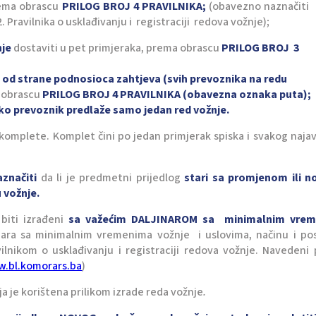
rema obrascu
PRILOG BROJ 4 PRAVILNIKA;
(obavezno naznačiti 
. Pravilnika o usklađivanju i registraciji redova vožnje);
nje
dostaviti u pet primjeraka, prema obrascu
PRILOG BROJ 3
e od strane podnosioca zahtjeva (svih prevoznika na redu
a obrascu
PRILOG BROJ 4 PRAVILNIKA (obavezna oznaka puta);
ako prevoznik predlaže samo jedan red vožnje.
 komplete. Komplet čini po jedan primjerak spiska i svakog naja
značiti
da li je predmetni prijedlog
stari sa promjenom ili no
 vožnje.
biti izrađeni
sa važećim DALJINAROM sa minimalnim vre
nara sa minimalnim vremenima vožnje i uslovima, načinu i po
vilnikom o usklađivanju i registraciji redova vožnje. Navedeni 
.bl.komorars.ba
)
oja je korištena prilikom izrade reda vožnje
.