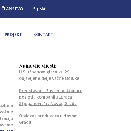
ČLANSTVO
Srpski
PROJEKTI
KONTAKT
Najnovije vijesti:
U Službenom glasniku RS
objavljene dvije važne Odluke
Predstavnici Privredne komore
posjetili kompaniju „Braća
Stjepanović“ iz Novog Grada
lužbeni
 vožnje
Obilazak preduzeća u Novom
traciju
Gradu
štavamo