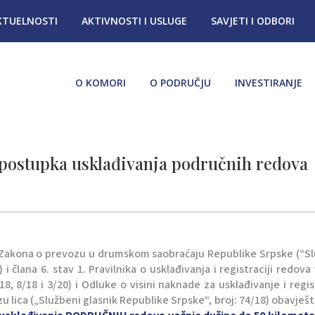
KTUELNOSTI
AKTIVNOSTI I USLUGE
SAVJETI I ODBORI
O KOMORI
O PODRUČJU
INVESTIRANJE
 postupka usklađivanja područnih redova
 2. Zakona o prevozu u drumskom saobraćaju Republike Srpske (“S
 i člana 6. stav 1. Pravilnika o usklađivanja i registraciji redova
8, 8/18 i 3/20) i Odluke o visini naknade za usklađivanje i regis
u lica („Službeni glasnik Republike Srpske“, broj: 74/18) obavje