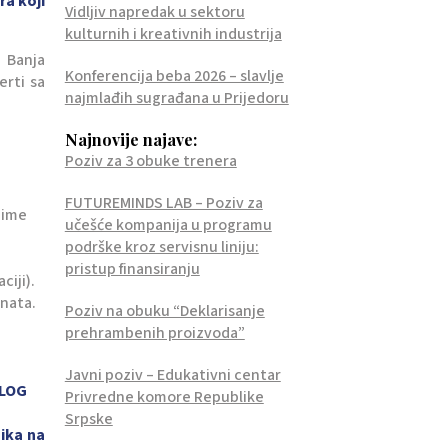
a koji
Vidljiv napredak u sektoru
kulturnih i kreativnih industrija
 Banja
Konferencija beba 2026 – slavlje
erti sa
najmlađih sugrađana u Prijedoru
Najnovije najave:
Poziv za 3 obuke trenera
FUTUREMINDS LAB – Poziv za
ezime
učešće kompanija u programu
podrške kroz servisnu liniju:
pristup finansiranju
ciji).
anata.
Poziv na obuku “Deklarisanje
prehrambenih proizvoda”
Javni poziv – Edukativni centar
ILOG
Privredne komore Republike
Srpske
ika na