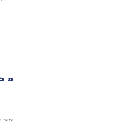
:
ĆE SE
a neće