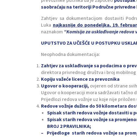
prevoznike putnika da je započeo
postupak 
saobraćaju na teritoriji Područne privredne
Zahtjev sa dokumentacijom dostaviti Podru
Luka
najkasnije do ponedeljka, 19. februar
naznakom
“Komisija za usklađivanje redova v
UPUTSTVO ZA UČEŠĆE U POSTUPKU USKLA
Neophodna dokumentacija:
Zahtjev za usklađivanje sa podacima o pre
direktora privrednog društva i broj mobilnog 
Kopiju važeće licence za prevoznika
Ugovor o kooperaciji,
ovjeren od strane svih
Ugovor o kooperaciji mora sadržavati tačno 
Prijedlozi redova vožnje uz koje nije prilože
Redove vožnje dužine do 50 kilometara dost
Spisak starih redova vožnje dostaviti u
Spisak starih redova vožnje sa promjen
BROJ 2 PRAVILNIKA;
– Prijedloge starih redova vožnje sa prom