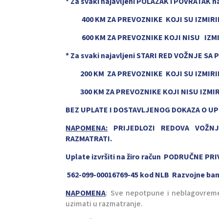
* Za svaki najavljeni POLAZAK i POVRATAK n
400 KM ZA PREVOZNIKE KOJI SU IZMIRILI
600 KM ZA PREVOZNIKE KOJI NISU IZMIRI
* Za svaki najavljeni STARI RED VOŽNJE SA
200 KM ZA PREVOZNIKE KOJI SU IZMIRILI
300 KM ZA PREVOZNIKE KOJI NISU IZMIRI
BEZ UPLATE I DOSTAVLJENOG DOKAZA O UP
NAPOMENA:
PRIJEDLOZI REDOVA VOŽNJ
RAZMATRATI.
Uplate izvršiti na žiro račun PODRUČNE 
562-099-00016769-45 kod NLB Razvojne ba
NAPOMENA
: Sve nepotpune i neblagovreme
uzimati u razmatranje.