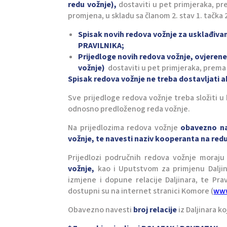
redu vožnje),
dostaviti u pet primjeraka, p
promjena, u skladu sa članom 2. stav 1. tačka 2
Spisak novih redova vožnje za usklađiva
PRAVILNIKA;
Prijedloge novih redova vožnje, ovjeren
vožnje)
dostaviti u pet primjeraka, prem
Spisak redova vožnje ne treba dostavljati 
Sve prijedloge redova vožnje treba složiti u
odnosno predloženog reda vožnje.
Na prijedlozima redova vožnje
obavezno na
vožnje, te navesti naziv kooperanta na redu
Prijedlozi područnih redova vožnje moraju 
vožnje,
kao i Uputstvom za primjenu Dalji
izmjene i dopune relacije Daljinara, te Pra
dostupni su na internet stranici Komore (
www
Obavezno navesti
broj relacije
iz Daljinara k